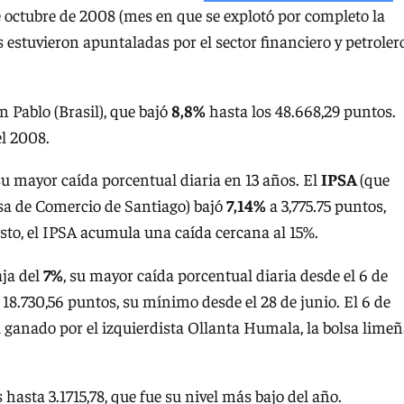
de octubre de 2008 (mes en que se explotó por completo la
 estuvieron apuntaladas por el sector financiero y petroler
 Pablo (Brasil), que bajó
8,8%
hasta los 48.668,29 puntos.
l 2008.
 su mayor caída porcentual diaria en 13 años. El
IPSA
(que
lsa de Comercio de Santiago) bajó
7,14%
a 3,775.75 puntos,
osto, el IPSA acumula una caída cercana al 15%.
aja del
7%
, su mayor caída porcentual diaria desde el 6 de
 18.730,56 puntos, su mínimo desde el 28 de junio. El 6 de
l ganado por el izquierdista Ollanta Humala, la bolsa lime
hasta 3.1715,78, que fue su nivel más bajo del año.