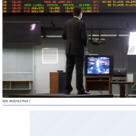
000-MVD1637949
|