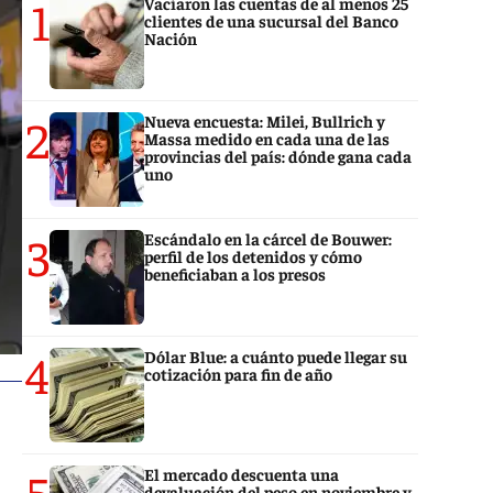
1
Vaciaron las cuentas de al menos 25
clientes de una sucursal del Banco
Nación
2
Nueva encuesta: Milei, Bullrich y
Massa medido en cada una de las
provincias del país: dónde gana cada
uno
3
Escándalo en la cárcel de Bouwer:
perfil de los detenidos y cómo
beneficiaban a los presos
4
Dólar Blue: a cuánto puede llegar su
cotización para fin de año
5
El mercado descuenta una
devaluación del peso en noviembre y