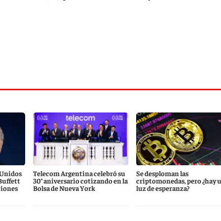
 Unidos
Telecom Argentina celebró su
Se desploman las
Buffett
30° aniversario cotizando en la
criptomonedas, pero ¿hay 
ciones
Bolsa de Nueva York
luz de esperanza?