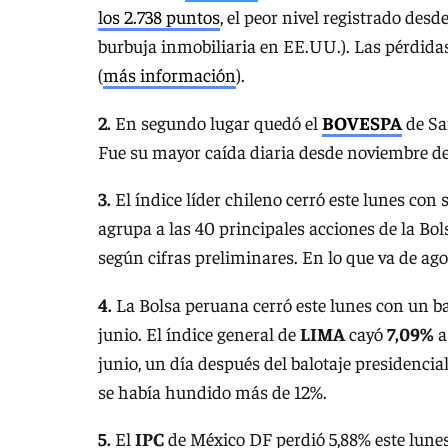
los 2.738 puntos
, el peor nivel registrado des
burbuja inmobiliaria en EE.UU.). Las pérdidas
(
más información
).
2.
En segundo lugar quedó el
BOVESPA
de San
Fue su mayor caída diaria desde noviembre de
3.
El índice líder chileno cerró este lunes con
agrupa a las 40 principales acciones de la Bo
según cifras preliminares. En lo que va de ag
4.
La Bolsa peruana cerró este lunes con un b
junio. El índice general de
LIMA
cayó
7,09%
a
junio, un día después del balotaje presidencia
se había hundido más de 12%.
5.
El
IPC
de México DF perdió 5,88% este lunes 