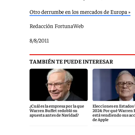
Otro derrumbe en los mercados de Europa »
Redacción FortunaWeb
8/8/2011
TAMBIÉN TE PUEDE INTERESAR
¿Cuál es la empresa por la que
Elecciones en Estados
Warren Buffet redobló su
2024: Por qué Warren 
apuesta antes de Navidad?
está vendiendo sus ac
de Apple