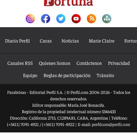
Diario Perfil
Caras
Noticias
Marie Claire
Fortu
Canales RSS
Quienes Somos
Contáctenos
Privacidad
Equipo
Reglas de participación
Tránsito
Parabrisas - Editorial Perfil S.A.
| © Perfil.com 2006-2026 - Todos los
derechos reservados.
Editor responsable: María José Bonacifa.
Registro de la propiedad intelectual número 5346433
Dirección:
California 2715
,
C1289ABI
,
CABA, Argentina
| Teléfono:
(+5411) 7091-4921
/
(+5411) 7091-4922
| E-mail:
perfilcom@perfil.com