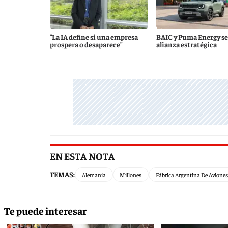
"La IA define si una empresa
BAIC y Puma Energy se
prospera o desaparece"
alianza estratégica
EN ESTA NOTA
TEMAS:
Alemania
Millones
Fábrica Argentina De Aviones