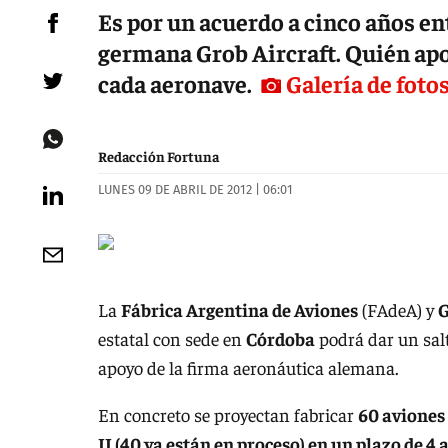
Es por un acuerdo a cinco años en
germana Grob Aircraft. Quién apor
cada aeronave.
Galería de foto
Redacción Fortuna
LUNES 09 DE ABRIL DE 2012 | 06:01
La
Fábrica Argentina de Aviones
(FAdeA) y
G
estatal con sede en
Córdoba
podrá dar un salt
apoyo de la firma aeronáutica alemana.
En concreto se proyectan fabricar
60 aviones
II (40 ya están en proceso) en un plazo de 4 