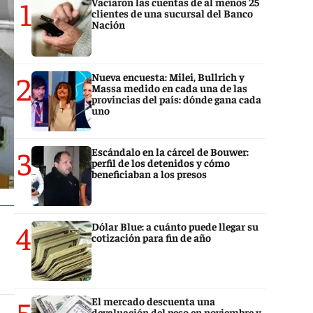
1
Vaciaron las cuentas de al menos 25
clientes de una sucursal del Banco
Nación
2
Nueva encuesta: Milei, Bullrich y
Massa medido en cada una de las
provincias del país: dónde gana cada
uno
3
Escándalo en la cárcel de Bouwer:
perfil de los detenidos y cómo
beneficiaban a los presos
4
Dólar Blue: a cuánto puede llegar su
cotización para fin de año
5
El mercado descuenta una
devaluación del peso en noviembre y