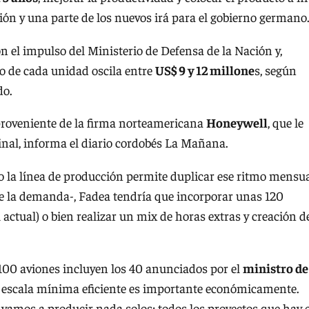
ón y una parte de los nuevos irá para el gobierno germano
on el impulso del Ministerio de Defensa de la Nación y,
o de cada unidad oscila entre
US$ 9 y 12 millone
s, según
do.
roveniente de la firma norteamericana
Honeywell
, que le
nal, informa el diario cordobés La Mañana.
o la línea de producción permite duplicar ese ritmo mensua
 de la demanda-, Fadea tendría que incorporar unas 120
 actual) o bien realizar un mix de horas extras y creación d
 100 aviones incluyen los 40 anunciados por el
ministro de
La escala mínima eficiente es importante económicamente.
amos a producir nada solos; todos los proyectos que hay 