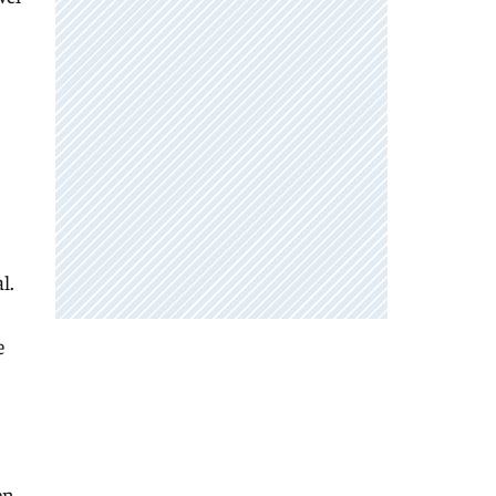
.
l.
e
en