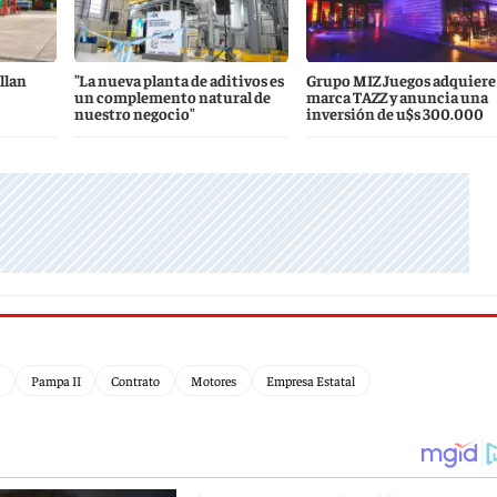
llan
"La nueva planta de aditivos es
Grupo MIZ Juegos adquiere 
un complemento natural de
marca TAZZ y anuncia una
nuestro negocio"
inversión de u$s 300.000
Pampa II
Contrato
Motores
Empresa Estatal