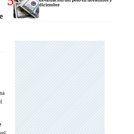
diciembre
e
sa
l
e
vel