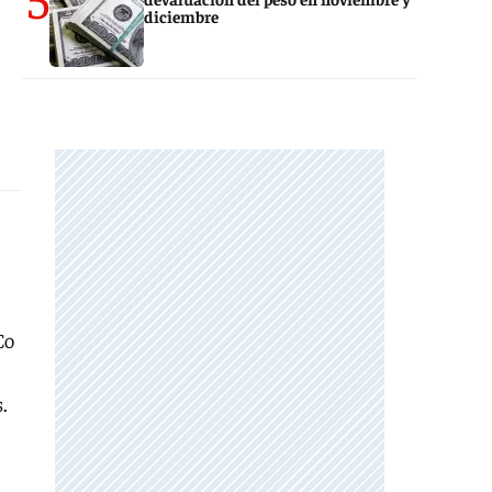
diciembre
Co
.