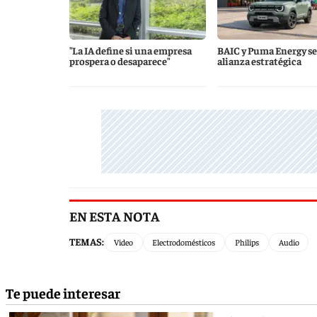
"La IA define si una empresa
BAIC y Puma Energy se
prospera o desaparece"
alianza estratégica
EN ESTA NOTA
TEMAS:
Video
Electrodomésticos
Philips
Audio