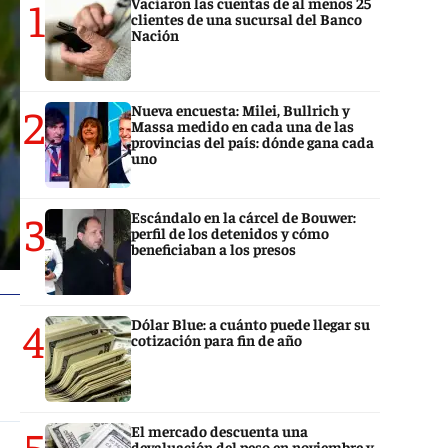
1
Vaciaron las cuentas de al menos 25
clientes de una sucursal del Banco
Nación
2
Nueva encuesta: Milei, Bullrich y
Massa medido en cada una de las
provincias del país: dónde gana cada
uno
3
Escándalo en la cárcel de Bouwer:
perfil de los detenidos y cómo
beneficiaban a los presos
4
Dólar Blue: a cuánto puede llegar su
cotización para fin de año
5
El mercado descuenta una
devaluación del peso en noviembre y