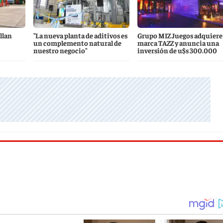
llan
"La nueva planta de aditivos es
Grupo MIZ Juegos adquiere 
un complemento natural de
marca TAZZ y anuncia una
nuestro negocio"
inversión de u$s 300.000