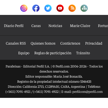
Diario Perfil
Caras
Noticias
Marie Claire
Fortu
Canales RSS
Quienes Somos
Contáctenos
Privacidad
Equipo
Reglas de participación
Tránsito
Parabrisas - Editorial Perfil S.A.
| © Perfil.com 2006-2026 - Todos los
derechos reservados.
Editor responsable: María José Bonacifa.
Registro de la propiedad intelectual número 5346433
Dirección:
California 2715
,
C1289ABI
,
CABA, Argentina
| Teléfono:
(+5411) 7091-4921
/
(+5411) 7091-4922
| E-mail:
perfilcom@perfil.com