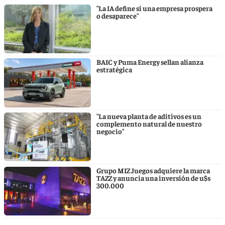
"La IA define si una empresa prospera
o desaparece"
BAIC y Puma Energy sellan alianza
estratégica
"La nueva planta de aditivos es un
complemento natural de nuestro
negocio"
Grupo MIZ Juegos adquiere la marca
TAZZ y anuncia una inversión de u$s
300.000