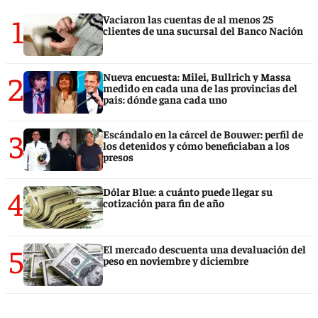
1
Vaciaron las cuentas de al menos 25
clientes de una sucursal del Banco Nación
2
Nueva encuesta: Milei, Bullrich y Massa
medido en cada una de las provincias del
país: dónde gana cada uno
3
Escándalo en la cárcel de Bouwer: perfil de
los detenidos y cómo beneficiaban a los
presos
4
Dólar Blue: a cuánto puede llegar su
cotización para fin de año
5
El mercado descuenta una devaluación del
peso en noviembre y diciembre