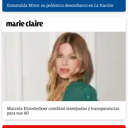
Esmeralda Mitre: su polémico desembarco en La Nación
Marcela Kloosterboer combinó lentejuelas y transparencias
para sus 40