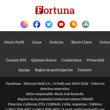
Diario Perfil
Caras
Noticias
Marie Claire
Fortu
Canales RSS
Quienes Somos
Contáctenos
Privacidad
Equipo
Reglas de participación
Tránsito
Parabrisas - Editorial Perfil S.A.
| © Perfil.com 2006-2026 - Todos los
derechos reservados.
Editor responsable: María José Bonacifa.
Registro de la propiedad intelectual número 5346433
Dirección:
California 2715
,
C1289ABI
,
CABA, Argentina
| Teléfono:
(+5411) 7091-4921
/
(+5411) 7091-4922
| E-mail:
perfilcom@perfil.com