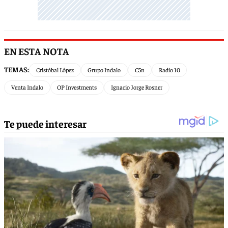
EN ESTA NOTA
TEMAS:
Cristóbal López
Grupo Indalo
C5n
Radio 10
Venta Indalo
OP Investments
Ignacio Jorge Rosner