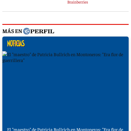
MÁS EN
El "maestro" de Patricia Bullrich en Montoneros: "Era flor de