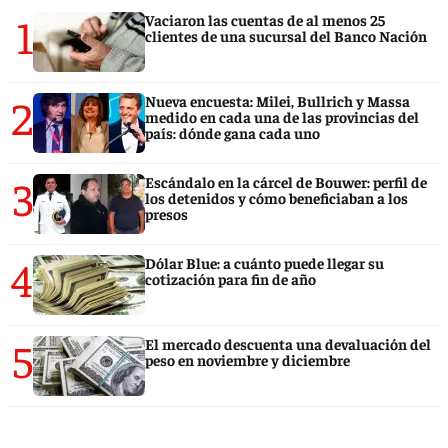
1
Vaciaron las cuentas de al menos 25
clientes de una sucursal del Banco Nación
2
Nueva encuesta: Milei, Bullrich y Massa
medido en cada una de las provincias del
país: dónde gana cada uno
3
Escándalo en la cárcel de Bouwer: perfil de
los detenidos y cómo beneficiaban a los
presos
4
Dólar Blue: a cuánto puede llegar su
cotización para fin de año
5
El mercado descuenta una devaluación del
peso en noviembre y diciembre