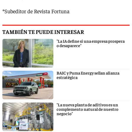
*Subeditor de Revista Fortuna
TAMBIÉN TE PUEDE INTERESAR
"La IA define si una empresa prospera
o desaparece"
BAIC y Puma Energy sellan alianza
estratégica
"La nueva planta de aditivos es un
complemento natural de nuestro
negocio"