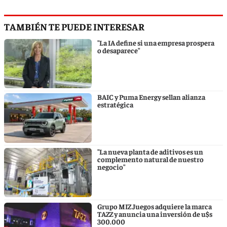
TAMBIÉN TE PUEDE INTERESAR
"La IA define si una empresa prospera
o desaparece"
BAIC y Puma Energy sellan alianza
estratégica
"La nueva planta de aditivos es un
complemento natural de nuestro
negocio"
Grupo MIZ Juegos adquiere la marca
TAZZ y anuncia una inversión de u$s
300.000