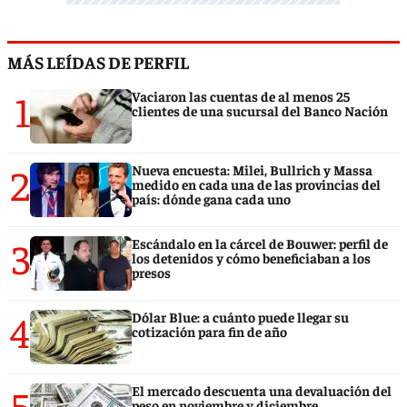
MÁS LEÍDAS DE PERFIL
1
Vaciaron las cuentas de al menos 25
clientes de una sucursal del Banco Nación
2
Nueva encuesta: Milei, Bullrich y Massa
medido en cada una de las provincias del
país: dónde gana cada uno
3
Escándalo en la cárcel de Bouwer: perfil de
los detenidos y cómo beneficiaban a los
presos
4
Dólar Blue: a cuánto puede llegar su
cotización para fin de año
5
El mercado descuenta una devaluación del
peso en noviembre y diciembre