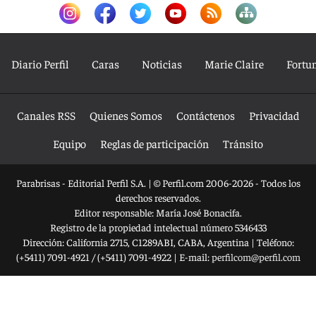
Diario Perfil
Caras
Noticias
Marie Claire
Fortu
Canales RSS
Quienes Somos
Contáctenos
Privacidad
Equipo
Reglas de participación
Tránsito
Parabrisas - Editorial Perfil S.A.
| © Perfil.com 2006-2026 - Todos los
derechos reservados.
Editor responsable: María José Bonacifa.
Registro de la propiedad intelectual número 5346433
Dirección:
California 2715
,
C1289ABI
,
CABA, Argentina
| Teléfono:
(+5411) 7091-4921
/
(+5411) 7091-4922
| E-mail:
perfilcom@perfil.com