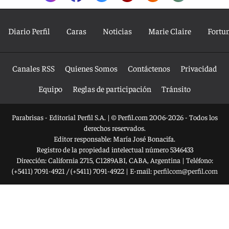
Diario Perfil
Caras
Noticias
Marie Claire
Fortu
Canales RSS
Quienes Somos
Contáctenos
Privacidad
Equipo
Reglas de participación
Tránsito
Parabrisas - Editorial Perfil S.A.
| © Perfil.com 2006-2026 - Todos los
derechos reservados.
Editor responsable: María José Bonacifa.
Registro de la propiedad intelectual número 5346433
Dirección:
California 2715
,
C1289ABI
,
CABA, Argentina
| Teléfono:
(+5411) 7091-4921
/
(+5411) 7091-4922
| E-mail:
perfilcom@perfil.com