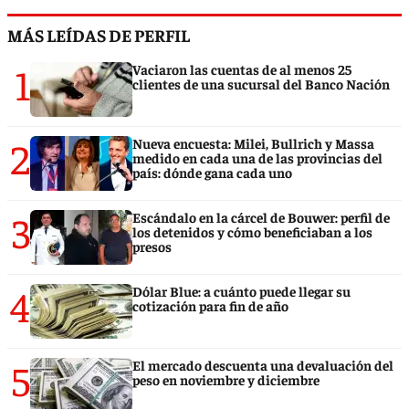
MÁS LEÍDAS DE PERFIL
1
Vaciaron las cuentas de al menos 25
clientes de una sucursal del Banco Nación
2
Nueva encuesta: Milei, Bullrich y Massa
medido en cada una de las provincias del
país: dónde gana cada uno
3
Escándalo en la cárcel de Bouwer: perfil de
los detenidos y cómo beneficiaban a los
presos
4
Dólar Blue: a cuánto puede llegar su
cotización para fin de año
5
El mercado descuenta una devaluación del
peso en noviembre y diciembre