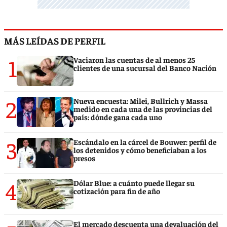
MÁS LEÍDAS DE PERFIL
1
Vaciaron las cuentas de al menos 25
clientes de una sucursal del Banco Nación
2
Nueva encuesta: Milei, Bullrich y Massa
medido en cada una de las provincias del
país: dónde gana cada uno
3
Escándalo en la cárcel de Bouwer: perfil de
los detenidos y cómo beneficiaban a los
presos
4
Dólar Blue: a cuánto puede llegar su
cotización para fin de año
El mercado descuenta una devaluación del