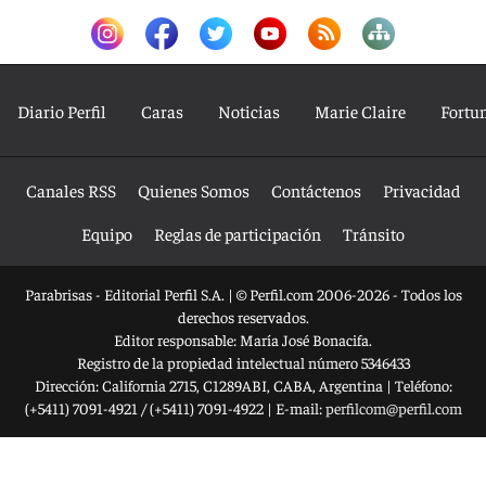
Diario Perfil
Caras
Noticias
Marie Claire
Fortu
Canales RSS
Quienes Somos
Contáctenos
Privacidad
Equipo
Reglas de participación
Tránsito
Parabrisas - Editorial Perfil S.A.
| © Perfil.com 2006-2026 - Todos los
derechos reservados.
Editor responsable: María José Bonacifa.
Registro de la propiedad intelectual número 5346433
Dirección:
California 2715
,
C1289ABI
,
CABA, Argentina
| Teléfono:
(+5411) 7091-4921
/
(+5411) 7091-4922
| E-mail:
perfilcom@perfil.com