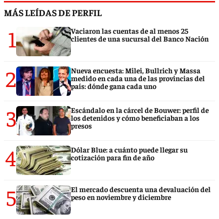
MÁS LEÍDAS DE PERFIL
1
Vaciaron las cuentas de al menos 25
clientes de una sucursal del Banco Nación
2
Nueva encuesta: Milei, Bullrich y Massa
medido en cada una de las provincias del
país: dónde gana cada uno
3
Escándalo en la cárcel de Bouwer: perfil de
los detenidos y cómo beneficiaban a los
presos
4
Dólar Blue: a cuánto puede llegar su
cotización para fin de año
5
El mercado descuenta una devaluación del
peso en noviembre y diciembre