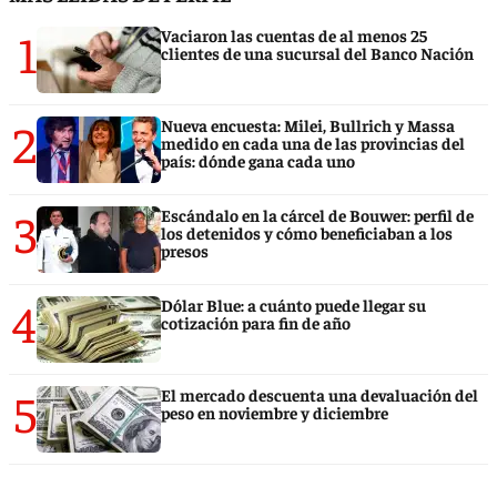
1
Vaciaron las cuentas de al menos 25
clientes de una sucursal del Banco Nación
2
Nueva encuesta: Milei, Bullrich y Massa
medido en cada una de las provincias del
país: dónde gana cada uno
3
Escándalo en la cárcel de Bouwer: perfil de
los detenidos y cómo beneficiaban a los
presos
4
Dólar Blue: a cuánto puede llegar su
cotización para fin de año
5
El mercado descuenta una devaluación del
peso en noviembre y diciembre