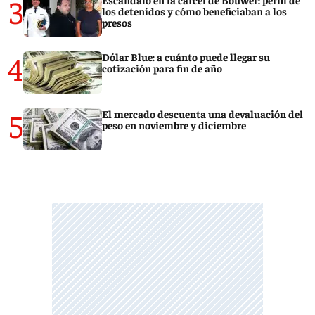
3
los detenidos y cómo beneficiaban a los
presos
4
Dólar Blue: a cuánto puede llegar su
cotización para fin de año
5
El mercado descuenta una devaluación del
peso en noviembre y diciembre