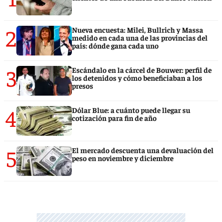
2
Nueva encuesta: Milei, Bullrich y Massa
medido en cada una de las provincias del
país: dónde gana cada uno
3
Escándalo en la cárcel de Bouwer: perfil de
los detenidos y cómo beneficiaban a los
presos
4
Dólar Blue: a cuánto puede llegar su
cotización para fin de año
5
El mercado descuenta una devaluación del
peso en noviembre y diciembre