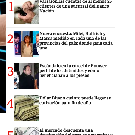
1
Vaciaron las cuentas de al menos 25
clientes de una sucursal del Banco
Nación
2
Nueva encuesta: Milei, Bullrich y
Massa medido en cada una de las
provincias del país: dónde gana cada
uno
3
Escándalo en la cárcel de Bouwer:
perfil de los detenidos y cómo
beneficiaban a los presos
4
Dólar Blue: a cuánto puede llegar su
cotización para fin de año
5
El mercado descuenta una
devaluación del peso en noviembre y