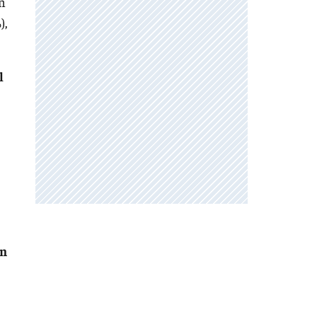
an
),
l
en