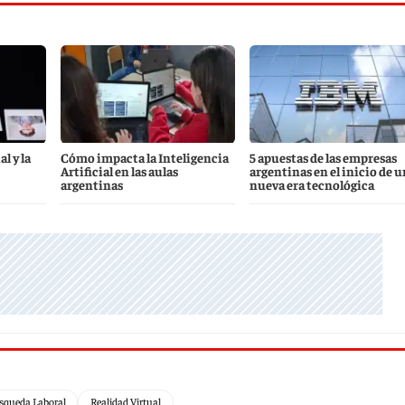
l y la
Cómo impacta la Inteligencia
5 apuestas de las empresas
Artificial en las aulas
argentinas en el inicio de 
argentinas
nueva era tecnológica
squeda Laboral
Realidad Virtual