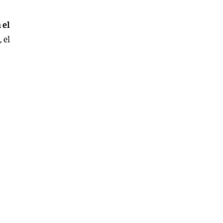
 el
 el