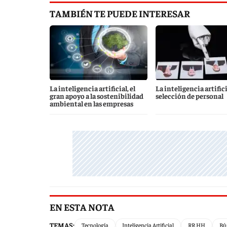
TAMBIÉN TE PUEDE INTERESAR
La inteligencia artificial, el
La inteligencia artificia
gran apoyo a la sostenibilidad
selección de personal
ambiental en las empresas
EN ESTA NOTA
TEMAS:
Tecnología
Inteligencia Artificial
RR.HH
Bú