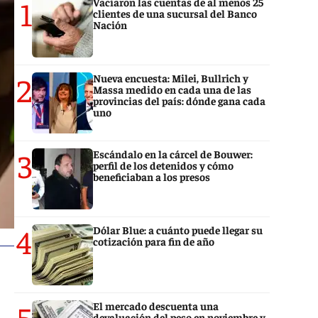
1
Vaciaron las cuentas de al menos 25
clientes de una sucursal del Banco
Nación
2
Nueva encuesta: Milei, Bullrich y
Massa medido en cada una de las
provincias del país: dónde gana cada
uno
3
Escándalo en la cárcel de Bouwer:
perfil de los detenidos y cómo
beneficiaban a los presos
4
Dólar Blue: a cuánto puede llegar su
cotización para fin de año
5
El mercado descuenta una
devaluación del peso en noviembre y