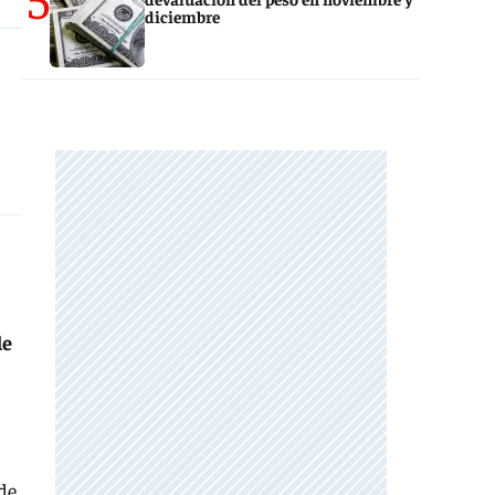
diciembre
de
de