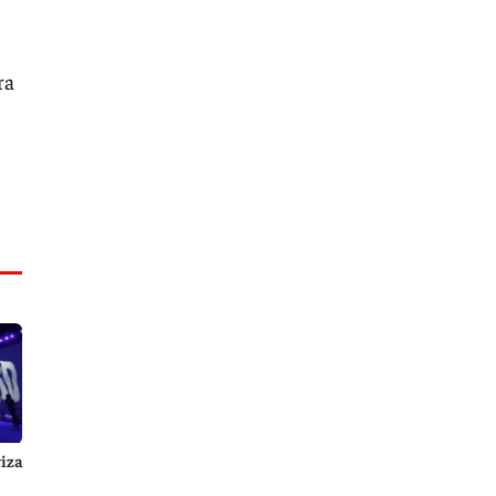
ra
iza