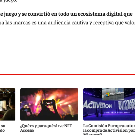
 juego y se convirtió en todo un ecosistema digital que
ara las marcas es una audiencia cautiva y receptiva que valo
 su
¿Qué es y para qué sirve NFT
La Comisión Europea autor
ndo
Access?
la compra de Activision por
Microsoft