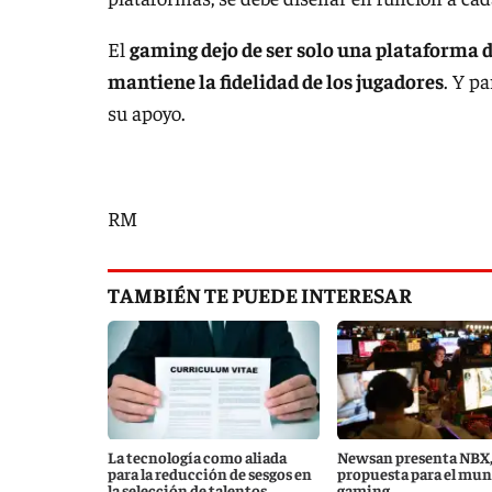
El
gaming dejo de ser solo una plataforma de
mantiene la fidelidad de los jugadores
. Y p
su apoyo.
RM
TAMBIÉN TE PUEDE INTERESAR
La tecnología como aliada
Newsan presenta NBX,
para la reducción de sesgos en
propuesta para el mu
la selección de talentos
gaming