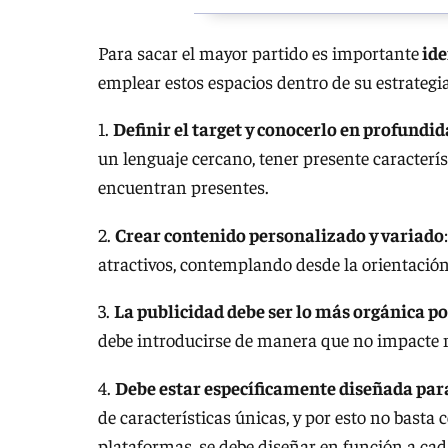
Para sacar el mayor partido es importante
ide
emplear estos espacios dentro de su estrategia
1.
Definir el target y conocerlo en profundi
un lenguaje cercano, tener presente caracterí
encuentran presentes.
2.
Crear contenido personalizado y variado
atractivos, contemplando desde la orientación 
3.
La publicidad debe ser lo má
s orgánica po
debe introducirse de manera que no impacte n
4.
Debe estar especí
ficamente diseñada para
de características únicas, y por esto no basta 
plataformas, se debe diseñar en función a cad