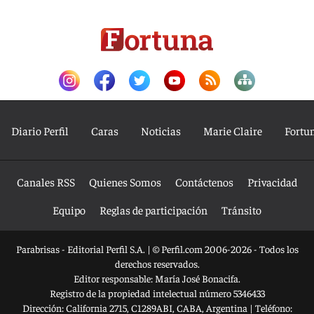
Diario Perfil
Caras
Noticias
Marie Claire
Fortu
Canales RSS
Quienes Somos
Contáctenos
Privacidad
Equipo
Reglas de participación
Tránsito
Parabrisas - Editorial Perfil S.A.
| © Perfil.com 2006-2026 - Todos los
derechos reservados.
Editor responsable: María José Bonacifa.
Registro de la propiedad intelectual número 5346433
Dirección:
California 2715
,
C1289ABI
,
CABA, Argentina
| Teléfono: