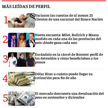
MÁS LEÍDAS DE PERFIL
1
Vaciaron las cuentas de al menos 25
clientes de una sucursal del Banco Nación
2
Nueva encuesta: Milei, Bullrich y Massa
medido en cada una de las provincias del
país: dónde gana cada uno
3
Escándalo en la cárcel de Bouwer: perfil de
los detenidos y cómo beneficiaban a los
presos
4
Dólar Blue: a cuánto puede llegar su
cotización para fin de año
5
El mercado descuenta una devaluación del
peso en noviembre y diciembre