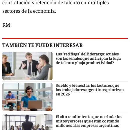
contratación y retención de talento en múltiples
sectores de la economía.
RM
TAMBIÉN TE PUEDE INTERESAR
Las “red flags” del liderazgo: ¿cuáles
son las señales que anticipan la fuga
de talento y baja productividad?
Sueldo y bienestar: los factores que
los trabajadores argentinos priorizan
en 2026
El alto rendimiento que no rinde: los
mitos y errores que están costando
millones a las empresas argentinas