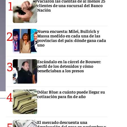
1
Vaciaron las cuentas de al menos 25
clientes de una sucursal del Banco
Nación
2
Nueva encuesta: Milei, Bullrich y
Massa medido en cada una de las
provincias del país: dónde gana cada
uno
3
Escándalo en la cárcel de Bouwer:
perfil de los detenidos y cómo
beneficiaban a los presos
4
Dólar Blue: a cuánto puede llegar su
cotización para fin de año
5
El mercado descuenta una
devaluación del peso en noviembre y