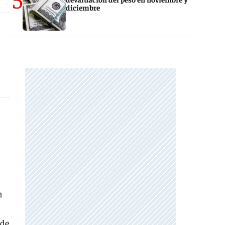
diciembre
n
 de