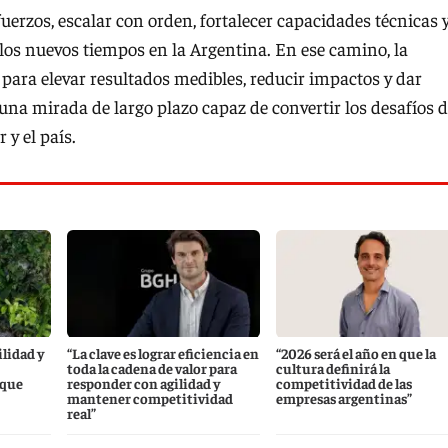
uerzos, escalar con orden, fortalecer capacidades técnicas 
los nuevos tiempos en la Argentina. En ese camino, la
 para elevar resultados medibles, reducir impactos y dar
 una mirada de largo plazo capaz de convertir los desafíos d
 y el país.
lidad y
“La clave es lograr eficiencia en
“2026 será el año en que la
toda la cadena de valor para
cultura definirá la
 que
responder con agilidad y
competitividad de las
mantener competitividad
empresas argentinas”
real”