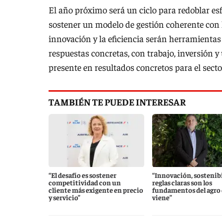
El año próximo será un ciclo para redoblar esf
sostener un modelo de gestión coherente con 
innovación y la eficiencia serán herramientas
respuestas concretas, con trabajo, inversión y
presente en resultados concretos para el sector
TAMBIÉN TE PUEDE INTERESAR
“El desafío es sostener
“Innovación, sostenibi
competitividad con un
reglas claras son los
cliente más exigente en precio
fundamentos del agro
y servicio”
viene”