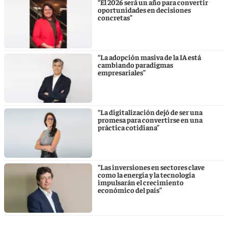
“El 2026 será un año para convertir
oportunidades en decisiones
concretas”
“La adopción masiva de la IA está
cambiando paradigmas
empresariales”
“La digitalización dejó de ser una
promesa para convertirse en una
práctica cotidiana”
“Las inversiones en sectores clave
como la energía y la tecnología
impulsarán el crecimiento
económico del país”