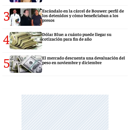
3
Escándalo en la cárcel de Bouwer: perfil de
los detenidos y cómo beneficiaban a los
presos
4
Dólar Blue: a cuánto puede llegar su
cotización para fin de año
5
El mercado descuenta una devaluación del
peso en noviembre y diciembre