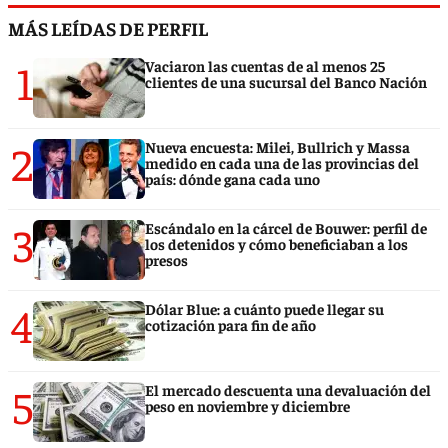
MÁS LEÍDAS DE PERFIL
1
Vaciaron las cuentas de al menos 25
clientes de una sucursal del Banco Nación
2
Nueva encuesta: Milei, Bullrich y Massa
medido en cada una de las provincias del
país: dónde gana cada uno
3
Escándalo en la cárcel de Bouwer: perfil de
los detenidos y cómo beneficiaban a los
presos
4
Dólar Blue: a cuánto puede llegar su
cotización para fin de año
5
El mercado descuenta una devaluación del
peso en noviembre y diciembre