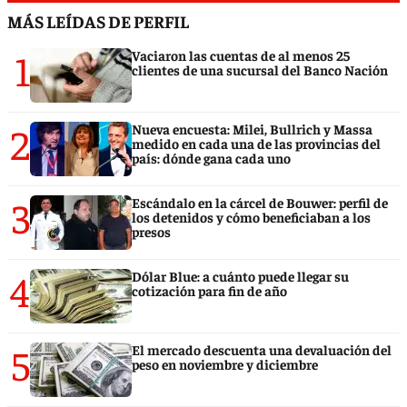
MÁS LEÍDAS DE PERFIL
1
Vaciaron las cuentas de al menos 25
clientes de una sucursal del Banco Nación
2
Nueva encuesta: Milei, Bullrich y Massa
medido en cada una de las provincias del
país: dónde gana cada uno
3
Escándalo en la cárcel de Bouwer: perfil de
los detenidos y cómo beneficiaban a los
presos
4
Dólar Blue: a cuánto puede llegar su
cotización para fin de año
5
El mercado descuenta una devaluación del
peso en noviembre y diciembre