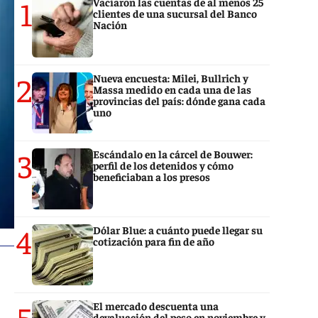
1
Vaciaron las cuentas de al menos 25
clientes de una sucursal del Banco
Nación
2
Nueva encuesta: Milei, Bullrich y
Massa medido en cada una de las
provincias del país: dónde gana cada
uno
3
Escándalo en la cárcel de Bouwer:
perfil de los detenidos y cómo
beneficiaban a los presos
4
Dólar Blue: a cuánto puede llegar su
cotización para fin de año
5
El mercado descuenta una
devaluación del peso en noviembre y