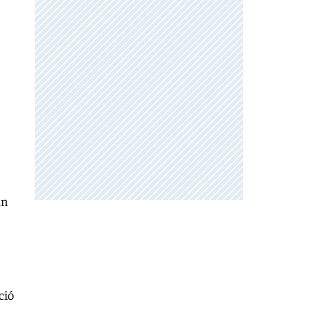
an
ció