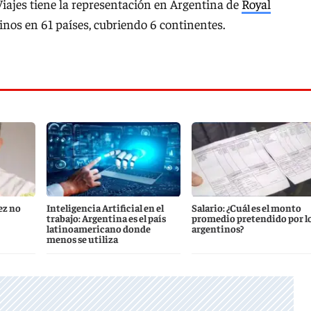
iajes tiene la representación en Argentina de
Royal
tinos en 61 países, cubriendo 6 continentes.
ez no
Inteligencia Artificial en el
Salario: ¿Cuál es el monto
trabajo: Argentina es el país
promedio pretendido por l
latinoamericano donde
argentinos?
menos se utiliza