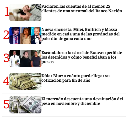
1
Vaciaron las cuentas de al menos 25
clientes de una sucursal del Banco Nación
2
Nueva encuesta: Milei, Bullrich y Massa
medido en cada una de las provincias del
país: dónde gana cada uno
3
Escándalo en la cárcel de Bouwer: perfil de
los detenidos y cómo beneficiaban a los
presos
4
Dólar Blue: a cuánto puede llegar su
cotización para fin de año
5
El mercado descuenta una devaluación del
peso en noviembre y diciembre