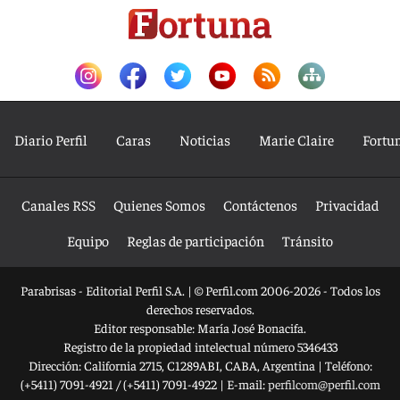
Diario Perfil
Caras
Noticias
Marie Claire
Fortu
Canales RSS
Quienes Somos
Contáctenos
Privacidad
Equipo
Reglas de participación
Tránsito
Parabrisas - Editorial Perfil S.A.
| © Perfil.com 2006-2026 - Todos los
derechos reservados.
Editor responsable: María José Bonacifa.
Registro de la propiedad intelectual número 5346433
Dirección:
California 2715
,
C1289ABI
,
CABA, Argentina
| Teléfono:
(+5411) 7091-4921
/
(+5411) 7091-4922
| E-mail:
perfilcom@perfil.com