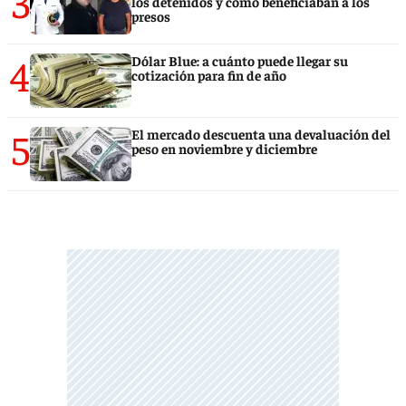
3
los detenidos y cómo beneficiaban a los
presos
4
Dólar Blue: a cuánto puede llegar su
cotización para fin de año
5
El mercado descuenta una devaluación del
peso en noviembre y diciembre