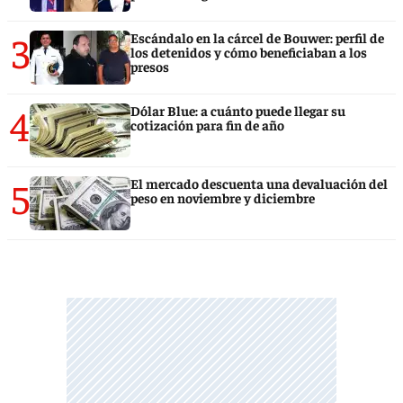
3
Escándalo en la cárcel de Bouwer: perfil de
los detenidos y cómo beneficiaban a los
presos
4
Dólar Blue: a cuánto puede llegar su
cotización para fin de año
5
El mercado descuenta una devaluación del
peso en noviembre y diciembre