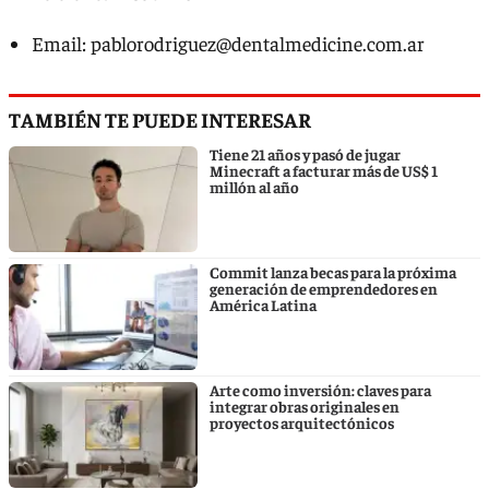
Email:
pablorodriguez@dentalmedicine.com.ar
TAMBIÉN TE PUEDE INTERESAR
Tiene 21 años y pasó de jugar
Minecraft a facturar más de US$ 1
millón al año
Commit lanza becas para la próxima
generación de emprendedores en
América Latina
Arte como inversión: claves para
integrar obras originales en
proyectos arquitectónicos