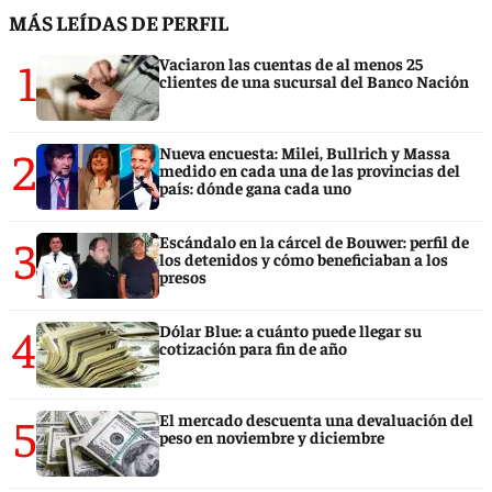
MÁS LEÍDAS DE PERFIL
1
Vaciaron las cuentas de al menos 25
clientes de una sucursal del Banco Nación
2
Nueva encuesta: Milei, Bullrich y Massa
medido en cada una de las provincias del
país: dónde gana cada uno
3
Escándalo en la cárcel de Bouwer: perfil de
los detenidos y cómo beneficiaban a los
presos
4
Dólar Blue: a cuánto puede llegar su
cotización para fin de año
5
El mercado descuenta una devaluación del
peso en noviembre y diciembre