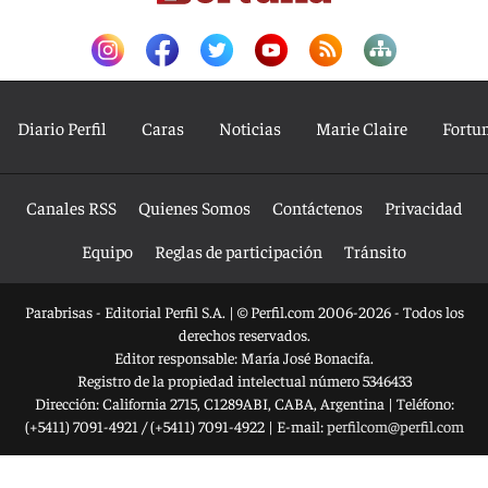
Diario Perfil
Caras
Noticias
Marie Claire
Fortu
Canales RSS
Quienes Somos
Contáctenos
Privacidad
Equipo
Reglas de participación
Tránsito
Parabrisas - Editorial Perfil S.A.
| © Perfil.com 2006-2026 - Todos los
derechos reservados.
Editor responsable: María José Bonacifa.
Registro de la propiedad intelectual número 5346433
Dirección:
California 2715
,
C1289ABI
,
CABA, Argentina
| Teléfono:
(+5411) 7091-4921
/
(+5411) 7091-4922
| E-mail:
perfilcom@perfil.com