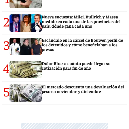
2
Nueva encuesta: Milei, Bullrich y Massa
medido en cada una de las provincias del
país: dónde gana cada uno
3
Escándalo en la cárcel de Bouwer: perfil de
los detenidos y cómo beneficiaban a los
presos
4
Dólar Blue: a cuánto puede llegar su
cotización para fin de año
5
El mercado descuenta una devaluación del
peso en noviembre y diciembre