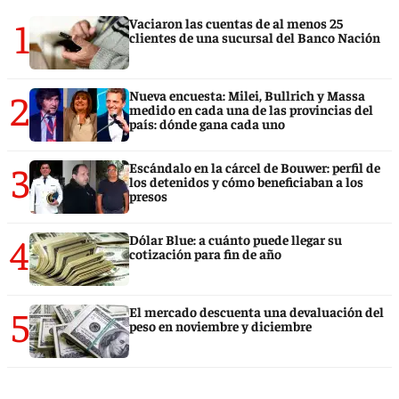
1
Vaciaron las cuentas de al menos 25
clientes de una sucursal del Banco Nación
2
Nueva encuesta: Milei, Bullrich y Massa
medido en cada una de las provincias del
país: dónde gana cada uno
3
Escándalo en la cárcel de Bouwer: perfil de
los detenidos y cómo beneficiaban a los
presos
4
Dólar Blue: a cuánto puede llegar su
cotización para fin de año
5
El mercado descuenta una devaluación del
peso en noviembre y diciembre