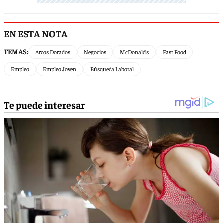
EN ESTA NOTA
TEMAS:
Arcos Dorados
Negocios
McDonald’s
Fast Food
Empleo
Empleo Joven
Búsqueda Laboral