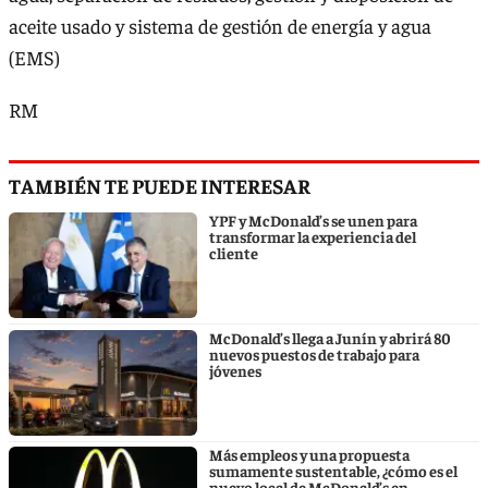
aceite usado y sistema de gestión de energía y agua
(EMS)
RM
TAMBIÉN TE PUEDE INTERESAR
YPF y McDonald’s se unen para
transformar la experiencia del
cliente
McDonald’s llega a Junín y abrirá 80
nuevos puestos de trabajo para
jóvenes
Más empleos y una propuesta
sumamente sustentable, ¿cómo es el
nuevo local de McDonald’s en