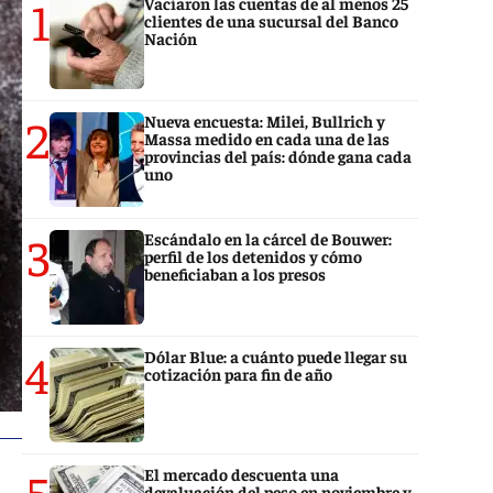
1
Vaciaron las cuentas de al menos 25
clientes de una sucursal del Banco
Nación
2
Nueva encuesta: Milei, Bullrich y
Massa medido en cada una de las
provincias del país: dónde gana cada
uno
3
Escándalo en la cárcel de Bouwer:
perfil de los detenidos y cómo
beneficiaban a los presos
4
Dólar Blue: a cuánto puede llegar su
cotización para fin de año
5
El mercado descuenta una
devaluación del peso en noviembre y