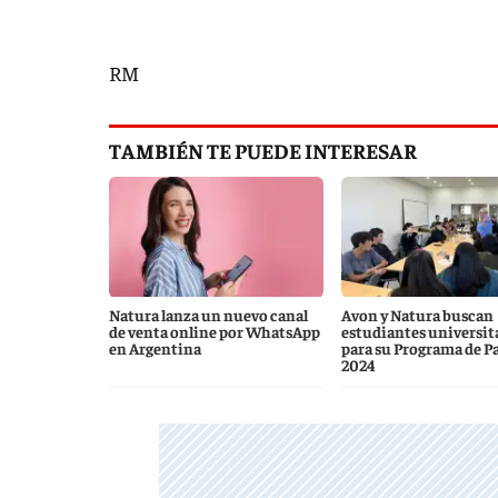
RM
TAMBIÉN TE PUEDE INTERESAR
Natura lanza un nuevo canal
Avon y Natura buscan
de venta online por WhatsApp
estudiantes universit
en Argentina
para su Programa de P
2024