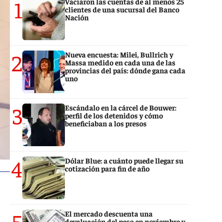
1
Vaciaron las cuentas de al menos 25
clientes de una sucursal del Banco
Nación
2
Nueva encuesta: Milei, Bullrich y
Massa medido en cada una de las
provincias del país: dónde gana cada
uno
3
Escándalo en la cárcel de Bouwer:
perfil de los detenidos y cómo
beneficiaban a los presos
4
Dólar Blue: a cuánto puede llegar su
cotización para fin de año
5
El mercado descuenta una
devaluación del peso en noviembre y