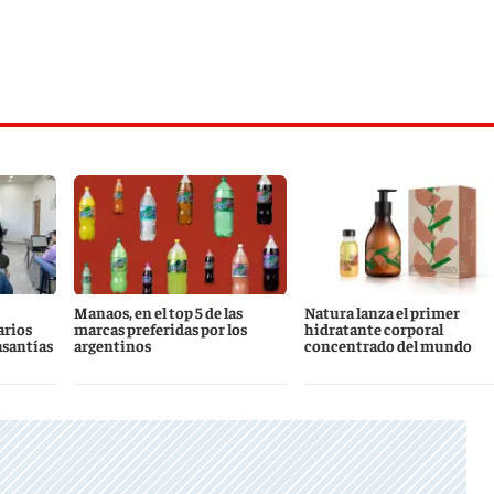
Manaos, en el top 5 de las
Natura lanza el primer
arios
marcas preferidas por los
hidratante corporal
asantías
argentinos
concentrado del mundo