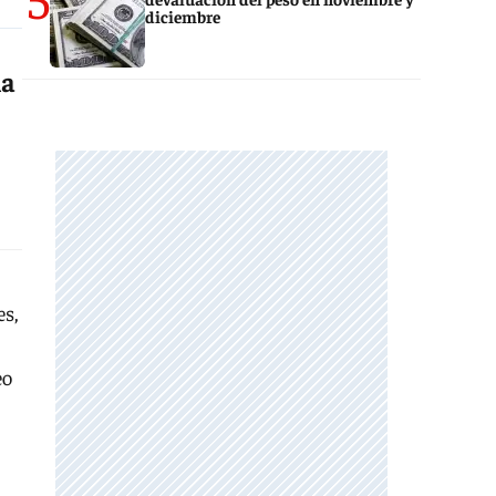
diciembre
la
es,
eo