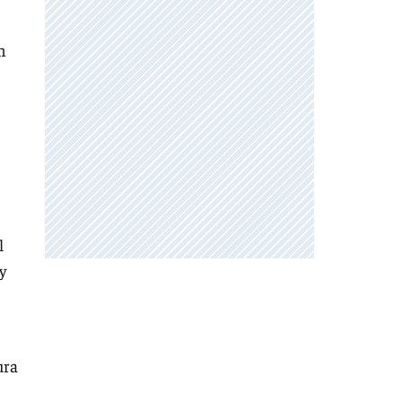
n
l
y
ura