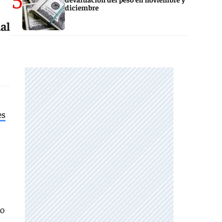
diciembre
al
es
do