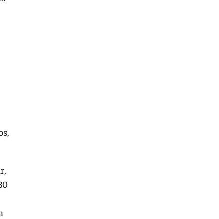
os,
r,
 30
a