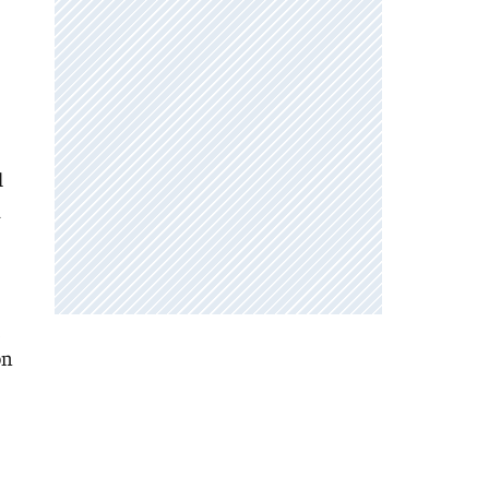
l
a
on