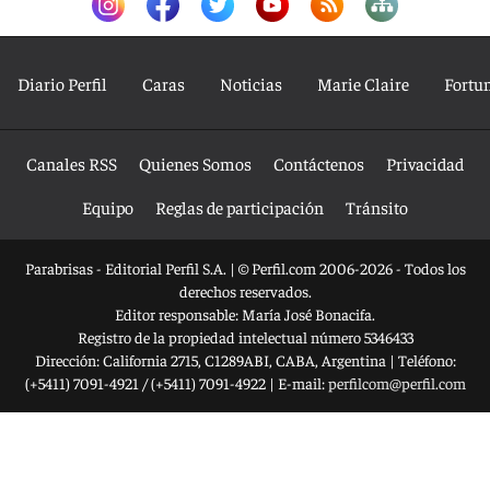
Diario Perfil
Caras
Noticias
Marie Claire
Fortu
Canales RSS
Quienes Somos
Contáctenos
Privacidad
Equipo
Reglas de participación
Tránsito
Parabrisas - Editorial Perfil S.A.
| © Perfil.com 2006-2026 - Todos los
derechos reservados.
Editor responsable: María José Bonacifa.
Registro de la propiedad intelectual número 5346433
Dirección:
California 2715
,
C1289ABI
,
CABA, Argentina
| Teléfono:
(+5411) 7091-4921
/
(+5411) 7091-4922
| E-mail:
perfilcom@perfil.com