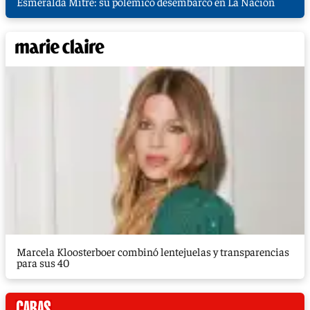
Esmeralda Mitre: su polémico desembarco en La Nación
Marcela Kloosterboer combinó lentejuelas y transparencias
para sus 40