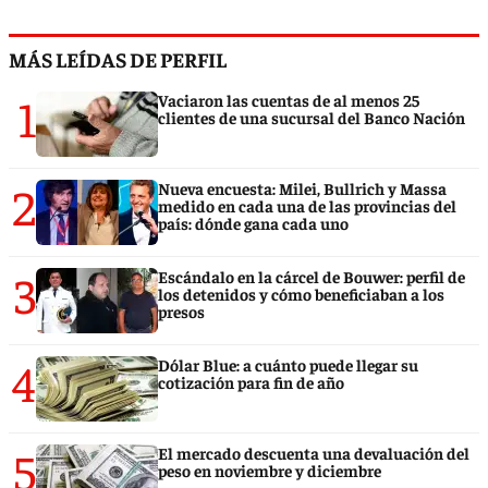
MÁS LEÍDAS DE PERFIL
1
Vaciaron las cuentas de al menos 25
clientes de una sucursal del Banco Nación
2
Nueva encuesta: Milei, Bullrich y Massa
medido en cada una de las provincias del
país: dónde gana cada uno
3
Escándalo en la cárcel de Bouwer: perfil de
los detenidos y cómo beneficiaban a los
presos
4
Dólar Blue: a cuánto puede llegar su
cotización para fin de año
5
El mercado descuenta una devaluación del
peso en noviembre y diciembre