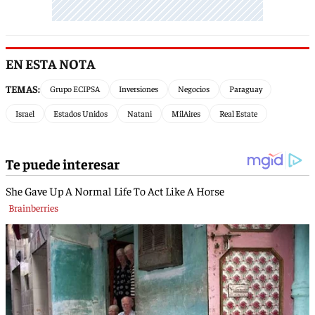
EN ESTA NOTA
TEMAS:
Grupo ECIPSA
Inversiones
Negocios
Paraguay
Israel
Estados Unidos
Natani
MilAires
Real Estate