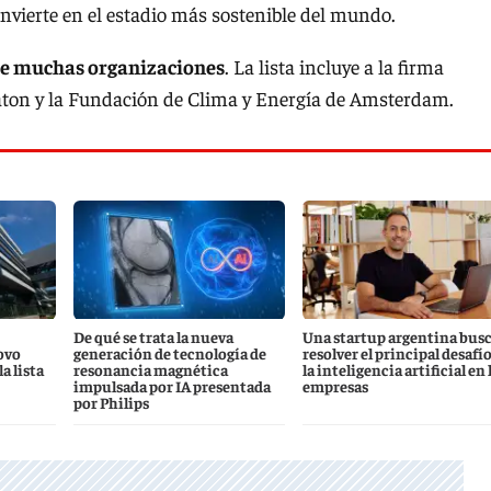
convierte en el estadio más sostenible del mundo.
re muchas organizaciones
. La lista incluye a la firma
aton y la Fundación de Clima y Energía de Amsterdam.
De qué se trata la nueva
Una startup argentina bus
ovo
generación de tecnología de
resolver el principal desafío
a lista
resonancia magnética
la inteligencia artificial en 
impulsada por IA presentada
empresas
por Philips