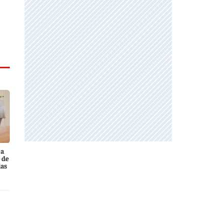
ca
 de
las