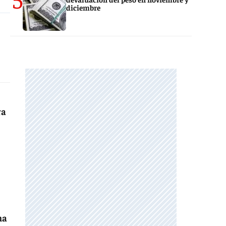
diciembre
ra
na