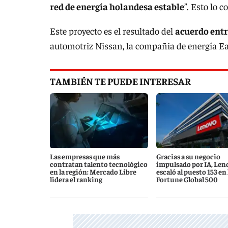
red de energía holandesa estable
”. Esto lo 
Este proyecto es el resultado del
acuerdo ent
automotriz Nissan, la compañia de energía E
TAMBIÉN TE PUEDE INTERESAR
Las empresas que más
Gracias a su negocio
contratan talento tecnológico
impulsado por IA, Len
en la región: Mercado Libre
escaló al puesto 153 en l
lidera el ranking
Fortune Global 500