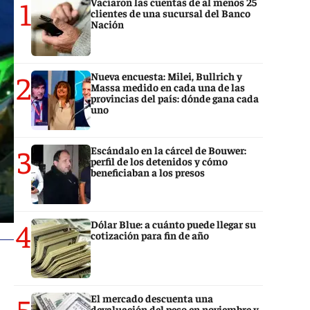
1
Vaciaron las cuentas de al menos 25
clientes de una sucursal del Banco
Nación
2
Nueva encuesta: Milei, Bullrich y
Massa medido en cada una de las
provincias del país: dónde gana cada
uno
3
Escándalo en la cárcel de Bouwer:
perfil de los detenidos y cómo
beneficiaban a los presos
4
Dólar Blue: a cuánto puede llegar su
cotización para fin de año
5
El mercado descuenta una
devaluación del peso en noviembre y