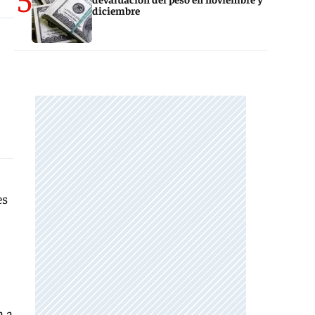
diciembre
es
a a