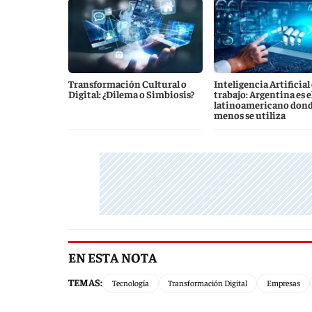
Transformación Cultural o
Inteligencia Artificial 
Digital: ¿Dilema o Simbiosis?
trabajo: Argentina es e
latinoamericano don
menos se utiliza
EN ESTA NOTA
TEMAS:
Tecnología
Transformación Digital
Empresas