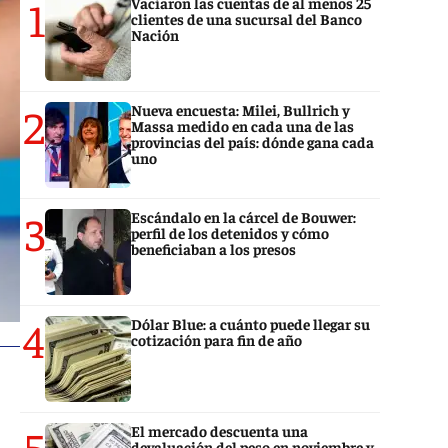
1
Vaciaron las cuentas de al menos 25
clientes de una sucursal del Banco
Nación
2
Nueva encuesta: Milei, Bullrich y
Massa medido en cada una de las
provincias del país: dónde gana cada
uno
3
Escándalo en la cárcel de Bouwer:
perfil de los detenidos y cómo
beneficiaban a los presos
4
Dólar Blue: a cuánto puede llegar su
cotización para fin de año
5
El mercado descuenta una
devaluación del peso en noviembre y