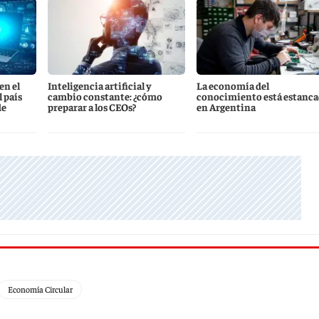
en el
Inteligencia artificial y
La economía del
l país
cambio constante: ¿cómo
conocimiento está estanca
de
preparar a los CEOs?
en Argentina
Economía Circular