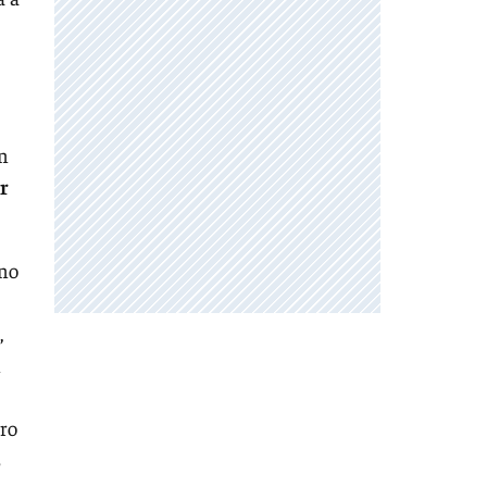
ón
r
eno
,
n
tro
s