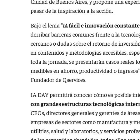
Ciudad de Buenos Aires, y propone una experi
pasar de la inspiración a la acción.
Bajo el lema "
I
A
fácil e innovación constante.
derribar barreras comunes frente a la tecnolo
cercanos o dudas sobre el retorno de inversió
en contenidos y metodologías accesibles, espe
toda la jornada, se presentarán casos reales l
medibles en ahorro, productividad o ingresos
Fundador de Qservices.
IA DAY permitirá conocer cómo es posible ini
con grandes estructuras tecnológicas inter
CEOs, directores generales y gerentes de área
empresas de sectores como manufactura y meta
utilities, salud y laboratorios, y servicios pro
de los contenidos abordados, todos ellos con 