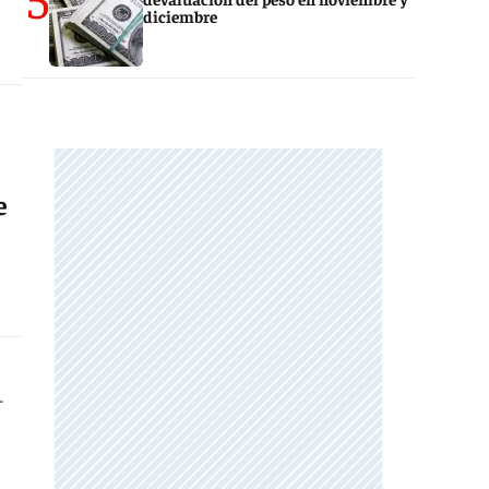
diciembre
e
—