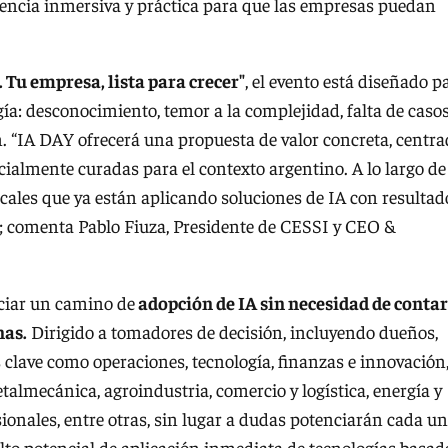
encia inmersiva y práctica para que las empresas puedan
 Tu empresa, lista para crecer"
, el evento está diseñado p
gía: desconocimiento, temor a la complejidad, falta de caso
n. “IA DAY ofrecerá una propuesta de valor concreta, centr
cialmente curadas para el contexto argentino. A lo largo de
ocales que ya están aplicando soluciones de IA con resultad
”; comenta Pablo Fiuza, Presidente de CESSI y CEO &
ciar un camino de
adopción de IA sin necesidad de contar
nas.
Dirigido a tomadores de decisión, incluyendo dueños,
s clave como operaciones, tecnología, finanzas e innovación
lmecánica, agroindustria, comercio y logística, energía y
fesionales, entre otras, sin lugar a dudas potenciarán cada u
alto potencial de aplicación inmediata de tecnologías basad