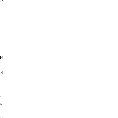
te
el
La
,