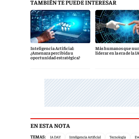
TAMBIÉN TE PUEDE INTERESAR
Inteligencia Artificial:
Más humanos que nun
¿Amenaza percibida u
liderar en la era de la I
oportunidad estratégica?
EN ESTA NOTA
TEMAS:
IA DAY
Inteligencia Artificial
Tecnología
Ev