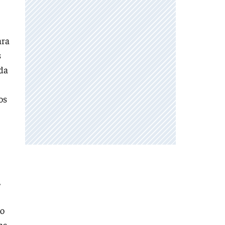
ara
s
ada
os
,
no
as