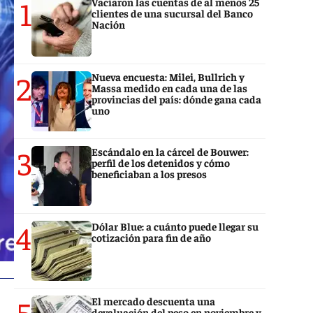
1
Vaciaron las cuentas de al menos 25
clientes de una sucursal del Banco
Nación
2
Nueva encuesta: Milei, Bullrich y
Massa medido en cada una de las
provincias del país: dónde gana cada
uno
3
Escándalo en la cárcel de Bouwer:
perfil de los detenidos y cómo
beneficiaban a los presos
4
Dólar Blue: a cuánto puede llegar su
cotización para fin de año
5
El mercado descuenta una
devaluación del peso en noviembre y