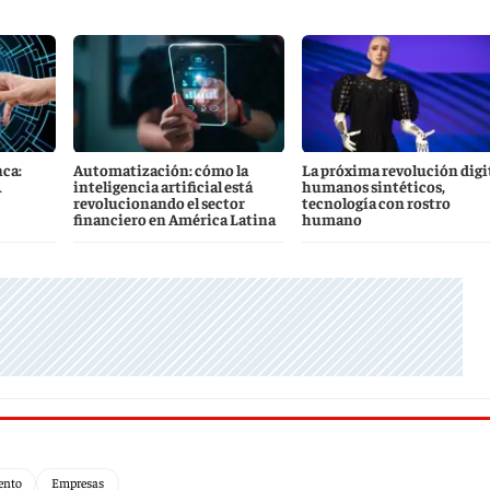
ca:
Automatización: cómo la
La próxima revolución digit
A
inteligencia artificial está
humanos sintéticos,
revolucionando el sector
tecnología con rostro
financiero en América Latina
humano
ento
Empresas