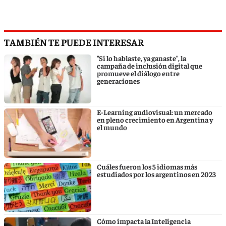
TAMBIÉN TE PUEDE INTERESAR
"Si lo hablaste, ya ganaste", la
campaña de inclusión digital que
promueve el diálogo entre
generaciones
E-Learning audiovisual: un mercado
en pleno crecimiento en Argentina y
el mundo
Cuáles fueron los 5 idiomas más
estudiados por los argentinos en 2023
Cómo impacta la Inteligencia