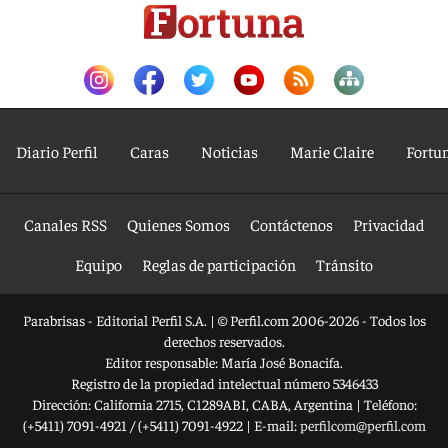
Diario Perfil
Caras
Noticias
Marie Claire
Fortu
Canales RSS
Quienes Somos
Contáctenos
Privacidad
Equipo
Reglas de participación
Tránsito
Parabrisas - Editorial Perfil S.A.
| © Perfil.com 2006-2026 - Todos los
derechos reservados.
Editor responsable: María José Bonacifa.
Registro de la propiedad intelectual número 5346433
Dirección:
California 2715
,
C1289ABI
,
CABA, Argentina
| Teléfono:
(+5411) 7091-4921
/
(+5411) 7091-4922
| E-mail:
perfilcom@perfil.com