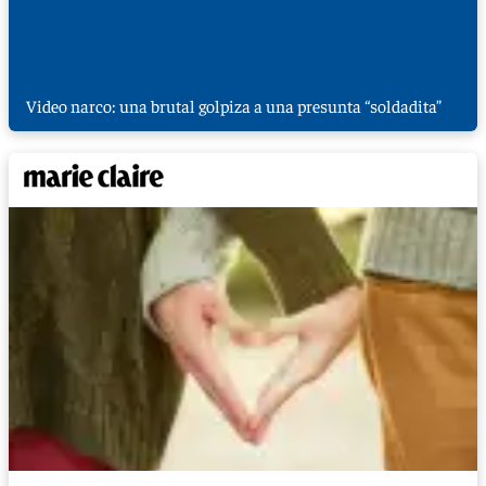
Video narco: una brutal golpiza a una presunta “soldadita”