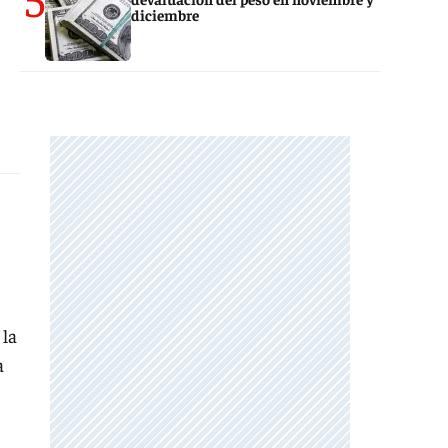
diciembre
 la
a