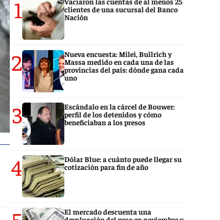
1
Vaciaron las cuentas de al menos 25
clientes de una sucursal del Banco
Nación
2
Nueva encuesta: Milei, Bullrich y
Massa medido en cada una de las
provincias del país: dónde gana cada
uno
3
Escándalo en la cárcel de Bouwer:
perfil de los detenidos y cómo
beneficiaban a los presos
4
Dólar Blue: a cuánto puede llegar su
cotización para fin de año
5
El mercado descuenta una
devaluación del peso en noviembre y