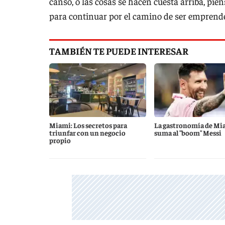
canso, o las cosas se hacen cuesta arriba, pie
para continuar por el camino de ser emprend
TAMBIÉN TE PUEDE INTERESAR
Miami: Los secretos para
La gastronomía de Mi
triunfar con un negocio
suma al "boom" Messi
propio