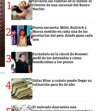
1
Vaciaron las cuentas de al menos 25
clientes de una sucursal del Banco
Nación
2
Nueva encuesta: Milei, Bullrich y
Massa medido en cada una de las
provincias del país: dónde gana cada
uno
3
Escándalo en la cárcel de Bouwer:
perfil de los detenidos y cómo
beneficiaban a los presos
4
Dólar Blue: a cuánto puede llegar su
cotización para fin de año
5
El mercado descuenta una
devaluación del peso en noviembre y