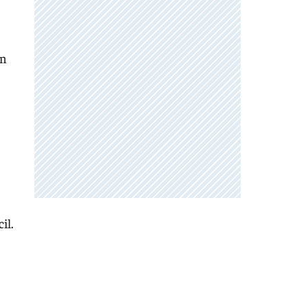
en
il.