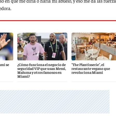
nso en qué me diría o haría mi abuelo, y eso me da las fuerz
edora.
ami se
¿Cómo funciona el negocio de
"The Plantisserie", el
seguridad VIP que usan Messi,
restaurante vegano que
Maluma y otros famosos en
revoluciona Miami
Miami?