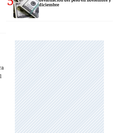
diciembre
ra
l