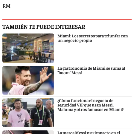
RM
TAMBIÉN TE PUEDE INTERESAR
Miami: Los secretos para triunfar con
un negocio propio
La gastronomía de Miami se suma al
"boom" Messi
¿Cómo funciona el negocio de
seguridad VIP que usan Messi,
Maluma y otros famosos en Miami?
La marca Messi y su impacto en el