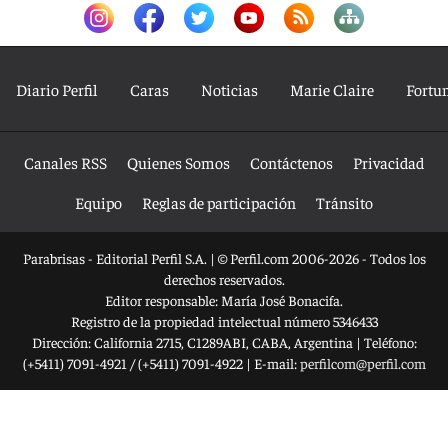
Diario Perfil
Caras
Noticias
Marie Claire
Fortu
Canales RSS
Quienes Somos
Contáctenos
Privacidad
Equipo
Reglas de participación
Tránsito
Parabrisas - Editorial Perfil S.A.
| © Perfil.com 2006-2026 - Todos los
derechos reservados.
Editor responsable: María José Bonacifa.
Registro de la propiedad intelectual número 5346433
Dirección:
California 2715
,
C1289ABI
,
CABA, Argentina
| Teléfono:
(+5411) 7091-4921
/
(+5411) 7091-4922
| E-mail:
perfilcom@perfil.com