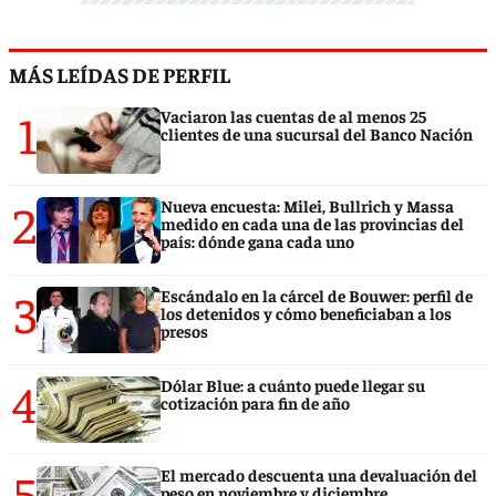
MÁS LEÍDAS DE PERFIL
1
Vaciaron las cuentas de al menos 25
clientes de una sucursal del Banco Nación
2
Nueva encuesta: Milei, Bullrich y Massa
medido en cada una de las provincias del
país: dónde gana cada uno
3
Escándalo en la cárcel de Bouwer: perfil de
los detenidos y cómo beneficiaban a los
presos
4
Dólar Blue: a cuánto puede llegar su
cotización para fin de año
5
El mercado descuenta una devaluación del
peso en noviembre y diciembre